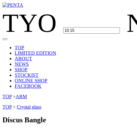
TYO
TOP
LIMITED EDITION
ABOUT
NEWS
SHOP
STOCKIST
ONLINE SHOP
FACEBOOK
TOP
>
ARM
TOP
>
Crystal glass
Discus Bangle
Product-No
PB-004