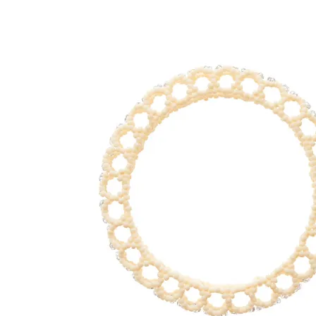
Price
¥ 17,600 ( TAX in )
COLOR
SOLD OUT