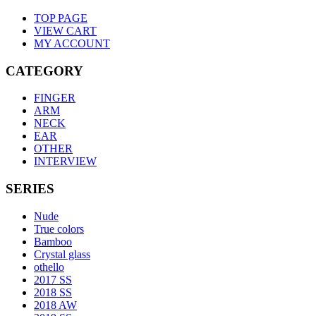
TOP PAGE
VIEW CART
MY ACCOUNT
CATEGORY
FINGER
ARM
NECK
EAR
OTHER
INTERVIEW
SERIES
Nude
True colors
Bamboo
Crystal glass
othello
2017 SS
2018 SS
2018 AW